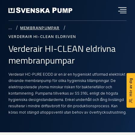
MEMBRANPUMPAR
VERDERAIR HI-CLEAN ELDRIVEN
Verderair HI-CLEAN eldrivna
membranpumpar
Verderair HC-PURE EODD är en är en hygieniskt utformad elektriskt
Hör av dig
drivande membranpump för olika hygieniska tillämpningar. De
elektropolerade ytorna minskar risken för bakteriefällor och
kontaminering. Pumparna tillverkas av SS 316L enligt de högsta
hygieniska designstandarderna. Enkel underhåll och lång livslängd
resulterar i mindre driftavbrott för din produktionsprocess. Kan
köras mot stängd utloppsventil utan behov av övertrycksutrustning.