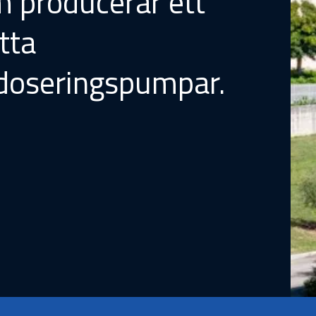
 producerar ett
tta
doseringspumpar.