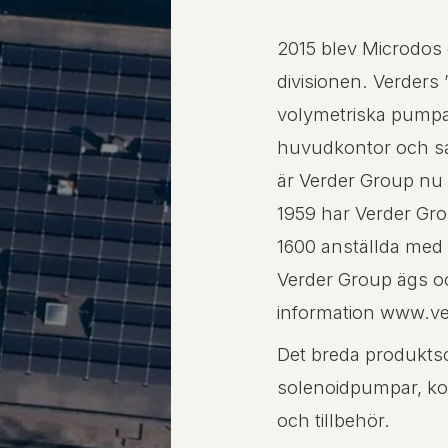
2015 blev Microdos
divisionen. Verders 
volymetriska pumpa
huvudkontor och sam
är Verder Group nu 
1959 har Verder Gro
1600 anställda med 
Verder Group ägs oc
information www.v
Det breda produktso
solenoidpumpar, kom
och tillbehör.