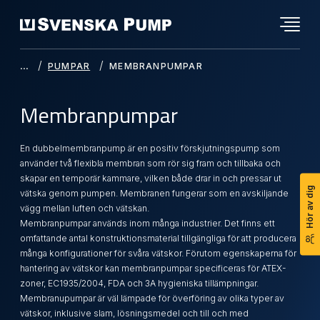
PUMPAR
MEMBRANPUMPAR
Membranpumpar
En dubbelmembranpump är en positiv förskjutningspump som
använder två flexibla membran som rör sig fram och tillbaka och
skapar en temporär kammare, vilken både drar in och pressar ut
Hör av dig
vätska genom pumpen. Membranen fungerar som en avskiljande
vägg mellan luften och vätskan.
Membranpumpar används inom många industrier. Det finns ett
omfattande antal konstruktionsmaterial tillgängliga för att producera
många konfigurationer för svåra vätskor. Förutom egenskaperna för
hantering av vätskor kan membranpumpar specificeras för ATEX-
zoner, EC1935/2004, FDA och 3A hygieniska tillämpningar.
Membranupumpar är väl lämpade för överföring av olika typer av
vätskor, inklusive slam, lösningsmedel och till och med