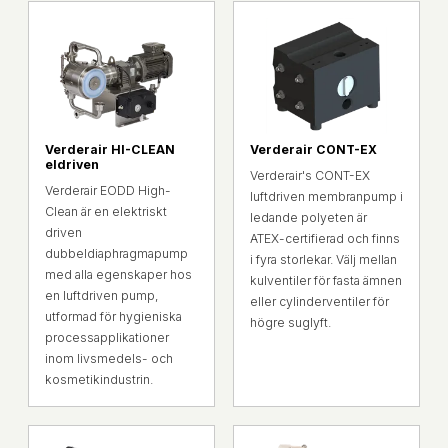
Verderair HI-CLEAN
Verderair CONT-EX
eldriven
Verderair's CONT-EX
Verderair EODD High-
luftdriven membranpump i
Clean är en elektriskt
ledande polyeten är
driven
ATEX-certifierad och finns
dubbeldiaphragmapump
i fyra storlekar. Välj mellan
med alla egenskaper hos
kulventiler för fasta ämnen
en luftdriven pump,
eller cylinderventiler för
utformad för hygieniska
högre suglyft.
processapplikationer
inom livsmedels- och
kosmetikindustrin.