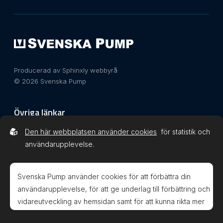
Producerad av Sphinxly webbyrå
© 2026 Svenska Pump
Övriga länkar
Den här webbplatsen använder cookies
för statistik och
Integritetspolicy
användarupplevelse.
Svenska Pump använder cookies för att förbättra din
användarupplevelse, för att ge underlag till förbättring och
vidareutveckling av hemsidan samt för att kunna rikta mer
Svenska Pump AB är kvalitets- och
relevanta erbjudanden till dig.