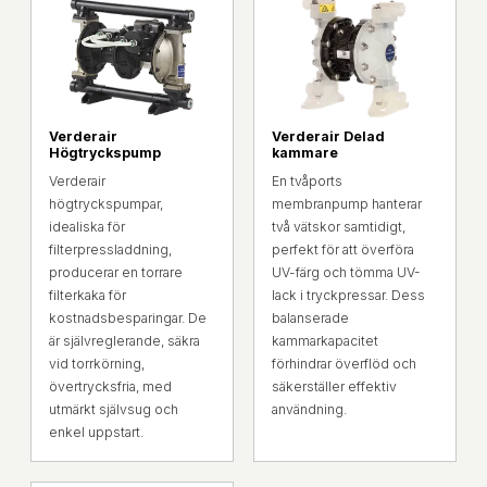
Verderair
Verderair Delad
Högtryckspump
kammare
Verderair
En tvåports
högtryckspumpar,
membranpump hanterar
idealiska för
två vätskor samtidigt,
filterpressladdning,
perfekt för att överföra
producerar en torrare
UV-färg och tömma UV-
filterkaka för
lack i tryckpressar. Dess
kostnadsbesparingar. De
balanserade
är självreglerande, säkra
kammarkapacitet
vid torrkörning,
förhindrar överflöd och
övertrycksfria, med
säkerställer effektiv
utmärkt självsug och
användning.
enkel uppstart.