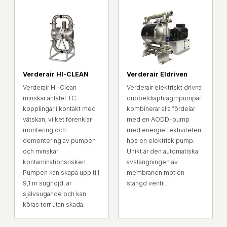
Verderair HI-CLEAN
Verderair Eldriven
Verderair Hi-Clean
Verderair elektriskt drivna
minskar antalet TC-
dubbeldiaphragmpumpar
kopplingar i kontakt med
kombinerar alla fördelar
vätskan, vilket förenklar
med en AODD-pump
montering och
med energieffektiviteten
demontering av pumpen
hos en elektrisk pump.
och minskar
Unikt är den automatiska
kontaminationsrisken.
avstängningen av
Pumpen kan skapa upp till
membranen mot en
9,1 m sughöjd, är
stängd ventil.
självsugande och kan
köras torr utan skada.