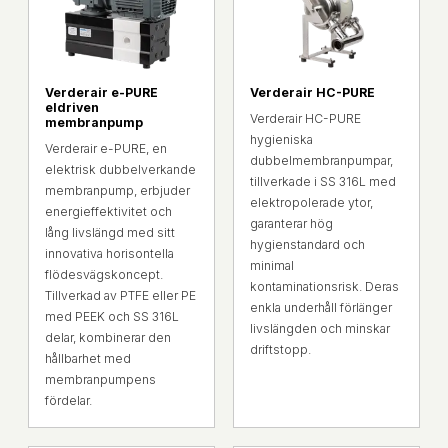
Verderair e-PURE
Verderair HC-PURE
eldriven
Verderair HC-PURE
membranpump
hygieniska
Verderair e-PURE, en
dubbelmembranpumpar,
elektrisk dubbelverkande
tillverkade i SS 316L med
membranpump, erbjuder
elektropolerade ytor,
energieffektivitet och
garanterar hög
lång livslängd med sitt
hygienstandard och
innovativa horisontella
minimal
flödesvägskoncept.
kontaminationsrisk. Deras
Tillverkad av PTFE eller PE
enkla underhåll förlänger
med PEEK och SS 316L
livslängden och minskar
delar, kombinerar den
driftstopp.
hållbarhet med
membranpumpens
fördelar.