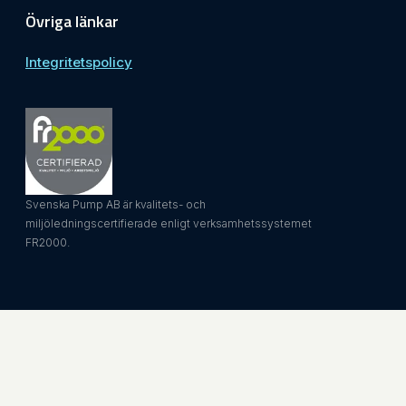
Övriga länkar
Integritetspolicy
Svenska Pump AB är kvalitets- och
miljöledningscertifierade enligt verksamhetssystemet
FR2000.