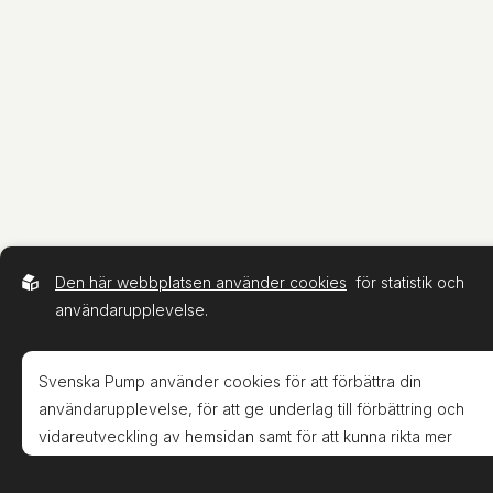
Den här webbplatsen använder cookies
för statistik och
användarupplevelse.
Svenska Pump använder cookies för att förbättra din
användarupplevelse, för att ge underlag till förbättring och
vidareutveckling av hemsidan samt för att kunna rikta mer
relevanta erbjudanden till dig.