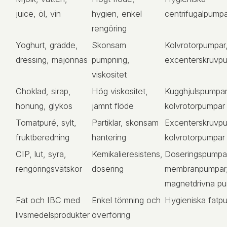
juice, öl, vin
hygien, enkel
centrifugalpump
rengöring
Yoghurt, grädde,
Skonsam
Kolvrotorpumpar
dressing, majonnäs
pumpning,
excenterskruvp
viskositet
Choklad, sirap,
Hög viskositet,
Kugghjulspumpar
honung, glykos
jämnt flöde
kolvrotorpumpar
Tomatpuré, sylt,
Partiklar, skonsam
Excenterskruvpu
fruktberedning
hantering
kolvrotorpumpar
CIP, lut, syra,
Kemikalieresistens,
Doseringspumpa
rengöringsvätskor
dosering
membranpumpar
magnetdrivna p
Fat och IBC med
Enkel tömning och
Hygieniska fatp
livsmedelsprodukter
överföring