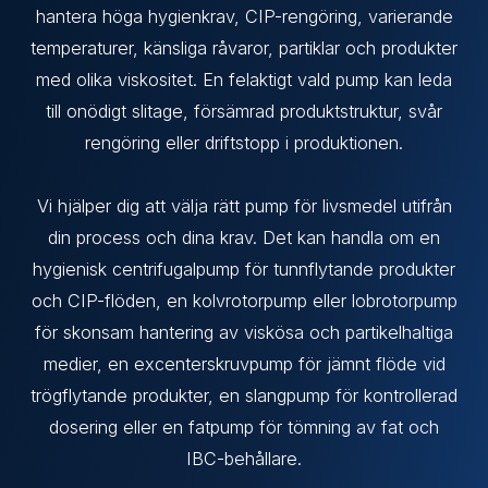
hantera höga hygienkrav, CIP-rengöring, varierande
temperaturer, känsliga råvaror, partiklar och produkter
med olika viskositet. En felaktigt vald pump kan leda
till onödigt slitage, försämrad produktstruktur, svår
rengöring eller driftstopp i produktionen.
Vi hjälper dig att välja rätt pump för livsmedel utifrån
din process och dina krav. Det kan handla om en
hygienisk centrifugalpump för tunnflytande produkter
och CIP-flöden, en kolvrotorpump eller lobrotorpump
för skonsam hantering av viskösa och partikelhaltiga
medier, en excenterskruvpump för jämnt flöde vid
trögflytande produkter, en slangpump för kontrollerad
dosering eller en fatpump för tömning av fat och
IBC-behållare.