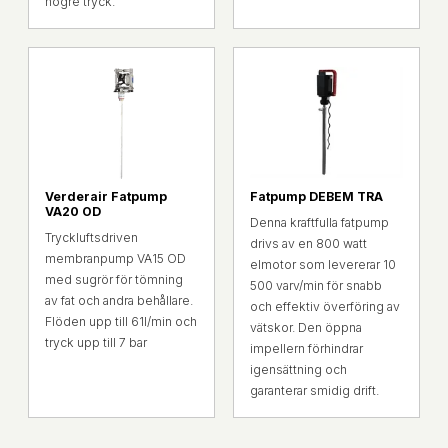
högre tryck.
Verderair Fatpump
Fatpump DEBEM TRA
VA20 OD
Denna kraftfulla fatpump
Tryckluftsdriven
drivs av en 800 watt
membranpump VA15 OD
elmotor som levererar 10
med sugrör för tömning
500 varv/min för snabb
av fat och andra behållare.
och effektiv överföring av
Flöden upp till 61l/min och
vätskor. Den öppna
tryck upp till 7 bar
impellern förhindrar
igensättning och
garanterar smidig drift.