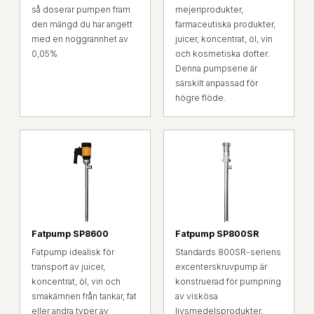
så doserar pumpen fram
mejeriprodukter,
den mängd du har angett
farmaceutiska produkter,
med en noggrannhet av
juicer, koncentrat, öl, vin
0,05%
och kosmetiska dofter.
Denna pumpserie är
särskilt anpassad för
högre flöde.
Fatpump SP8600
Fatpump SP800SR
Fatpump idealisk för
Standards 800SR-seriens
transport av juicer,
excenterskruvpump är
koncentrat, öl, vin och
konstruerad för pumpning
smakämnen från tankar, fat
av viskösa
eller andra typer av
livsmedelsprodukter,