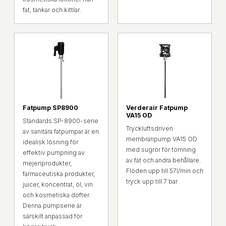
fat, tankar och kittlar.
Fatpump SP8900
Verderair Fatpump
VA15 OD
Standards SP-8900-serie
Tryckluftsdriven
av sanitära fatpumpar är en
membranpump VA15 OD
idealisk lösning för
med sugrör för tömning
effektiv pumpning av
av fat och andra behållare.
mejeriprodukter,
Flöden upp till 57l/min och
farmaceutiska produkter,
tryck upp till 7 bar
juicer, koncentrat, öl, vin
och kosmetiska dofter.
Denna pumpserie är
särskilt anpassad för