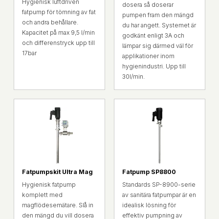
Hygienisk luftdriven
dosera så doserar
fatpump för tömning av fat
pumpen fram den mängd
och andra behållare.
du har angett. Systemet är
Kapacitet på max 9,5 l/min
godkänt enligt 3A och
och differenstryck upp till
lämpar sig därmed väl för
17bar
applikationer inom
hygienindustri. Upp till
30l/min.
Fatpumpskit Ultra Mag
Fatpump SP8800
Hygienisk fatpump
Standards SP-8900-serie
komplett med
av sanitära fatpumpar är en
magflödesemätare. Slå in
idealisk lösning för
den mängd du vill dosera
effektiv pumpning av