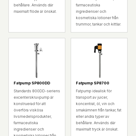
behållare. Används där
farmaceutiska
maximalt flöde är önskat.
ingredienser och
kosmetiska lotioner från
trummor, tankar och kittlar.
Fatpump SP800DD
Fatpump SP8700
Standards 800DD-seriens
Fatpump idealisk för
excenterskruvpump är
transport av juicer,
konstruerad för att
koncentrat, öl, vin och
överföra viskösa
smakämnen från tankar, fat
livsmedelsprodukter,
eller andra typer av
farmaceutiska
behållare. Används där
ingredienser och
maximalt tryck är önskat.
kosmetiska lotioner från