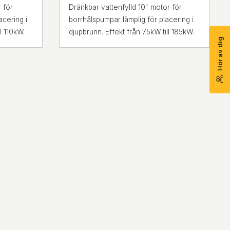
 för
Dränkbar vattenfylld 10" motor för
acering i
borrhålspumpar lämplig för placering i
l 110kW.
djupbrunn. Effekt från 75kW till 185kW.
Hör av dig