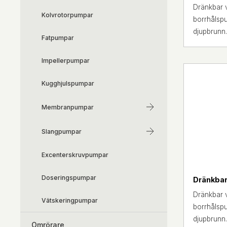
Dränkbar v
Kolvrotorpumpar
borrhålspu
djupbrunn. 
Fatpumpar
Impellerpumpar
Kugghjulspumpar
Membranpumpar
Slangpumpar
Excenterskruvpumpar
Doseringspumpar
Dränkbar
Dränkbar v
Vätskeringpumpar
borrhålspu
djupbrunn.
Omrörare