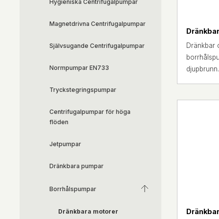
Hygieniska Centrifugalpumpar
Magnetdrivna Centrifugalpumpar
Dränkbar
Dränkbar o
Självsugande Centrifugalpumpar
borrhålspu
Normpumpar EN733
djupbrunn.
Tryckstegringspumpar
Centrifugalpumpar för höga
flöden
Jetpumpar
Dränkbara pumpar
Borrhålspumpar
Dränkbar
Dränkbara motorer