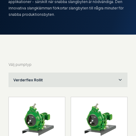
applikationer - särskilt när snabba slangbyten är nödvändiga. Den
innovativa slangklämman förkortar slangbyten till några minuter för
snabba produktionsbyten.
Välj pumptyp
Verderflex Rollit