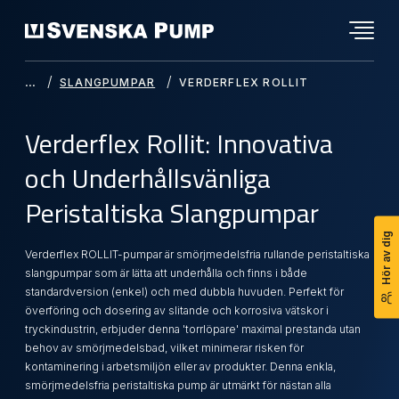
SLANGPUMPAR
VERDERFLEX ROLLIT
Verderflex Rollit: Innovativa
och Underhållsvänliga
Peristaltiska Slangpumpar
Hör av dig
Verderflex ROLLIT-pumpar är smörjmedelsfria rullande peristaltiska
slangpumpar som är lätta att underhålla och finns i både
standardversion (enkel) och med dubbla huvuden. Perfekt för
överföring och dosering av slitande och korrosiva vätskor i
tryckindustrin, erbjuder denna 'torrlöpare' maximal prestanda utan
behov av smörjmedelsbad, vilket minimerar risken för
kontaminering i arbetsmiljön eller av produkter. Denna enkla,
smörjmedelsfria peristaltiska pump är utmärkt för nästan alla