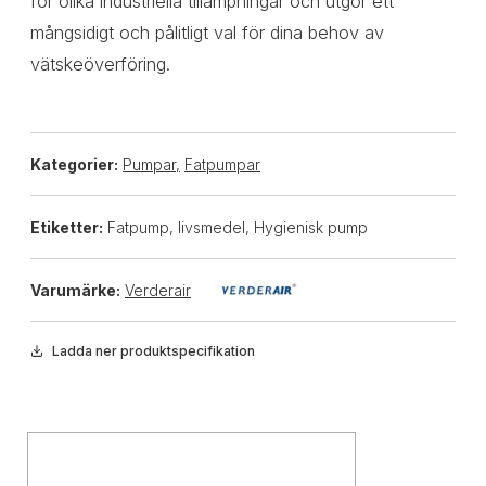
för olika industriella tillämpningar och utgör ett
mångsidigt och pålitligt val för dina behov av
vätskeöverföring.
Kategorier:
Pumpar
,
Fatpumpar
Etiketter:
Fatpump, livsmedel, Hygienisk pump
Varumärke:
Verderair
Ladda ner produktspecifikation