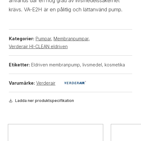
används där en hög grad av livsmedelssäkerhet
krävs. VA-E2H är en pålitlig och lättanvänd pump.
Kategorier:
Pumpar
,
Membranpumpar
,
Verderair HI-CLEAN eldriven
Etiketter:
Eldriven membranpump, livsmedel, kosmetika
Varumärke:
Verderair
Ladda ner produktspecifikation