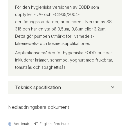
För den hygieniska versionen av EODD som
uppfyller FDA- och EC1935/2004-
certifieringsstandarder, är pumpen tillverkad av SS
316 och har en yta på 0,5μm, 0,8μm eller 3,2μm.
Detta gör pumpen utmärkt för livsmedels- ,
läkemedels- och kosmetikapplikationer.
Applikationsområden för hygieniska EODD-pumpar
inkluderar krämer, schampo, yoghurt med fruktbitar,
tomatsås och spaghettisås.
Teknisk specifikation
Nedladdningsbara dokument
Verderair__INT_English_Brochure