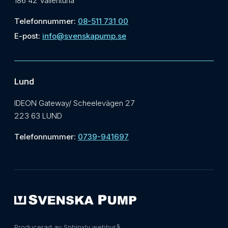
186 42 Vallentuna
Telefonnummer:
08-511 731 00
E-post:
info@svenskapump.se
Lund
IDEON Gateway/ Scheelevägen 27
223 63 LUND
Telefonnummer:
0739-941697
Producerad av Sphinxly webbyrå