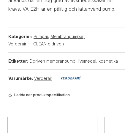
används där en hög grad av livsmedelssäkerhet
krävs. VA-E2H är en pålitlig och lättanvänd pump.
Kategorier:
Pumpar
,
Membranpumpar
,
Verderair HI-CLEAN eldriven
Etiketter:
Eldriven membranpump, livsmedel, kosmetika
Varumärke:
Verderair
Ladda ner produktspecifikation