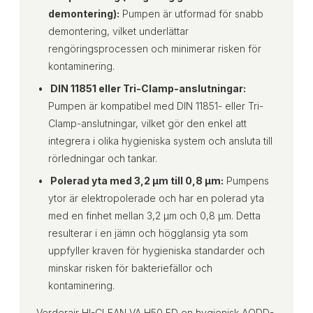
demontering):
Pumpen är utformad för snabb
demontering, vilket underlättar
rengöringsprocessen och minimerar risken för
kontaminering.
DIN 11851 eller Tri-Clamp-anslutningar:
Pumpen är kompatibel med DIN 11851- eller Tri-
Clamp-anslutningar, vilket gör den enkel att
integrera i olika hygieniska system och ansluta till
rörledningar och tankar.
Polerad yta med 3,2 µm till 0,8 µm:
Pumpens
ytor är elektropolerade och har en polerad yta
med en finhet mellan 3,2 µm och 0,8 µm. Detta
resulterar i en jämn och högglansig yta som
uppfyller kraven för hygieniska standarder och
minskar risken för bakteriefällor och
kontaminering.
Verderair HI-CLEAN VA H50 FD en hygienisk AODD-