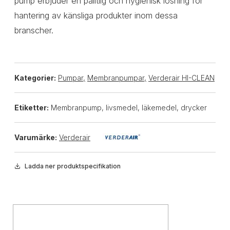
pump erbjuder en pålitlig och hygienisk lösning för
hantering av känsliga produkter inom dessa
branscher.
Kategorier:
Pumpar
,
Membranpumpar
,
Verderair HI-CLEAN
Etiketter:
Membranpump, livsmedel, läkemedel, drycker
Varumärke:
Verderair
Ladda ner produktspecifikation