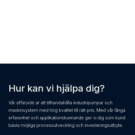
Hur kan vi hjälpa dig?
Vår affärsidé är att tillhandahålla industripumpar och
maskinsystem med hög kvalitet till rätt pris. Med vår långa
erfarenhet och applikationskunnande ger vi dig som kund
bästa möjliga processutveckling och investeringsutbyte.