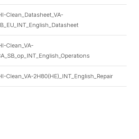
_HI-Clean_Datasheet_VA-
_EU_INT_English_Datasheet
HI-Clean_VA-
A_SB_op_INT_English_Operations
_HI-Clean_VA-2H80(HE)_INT_English_Repair