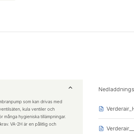
Nedladdning
embranpump som kan drivas med
Verderair
 ventilsäten, kula ventiler och
 många hygieniska tillämpningar.
rav. VA-2H är en pålitlig och
Verderair_