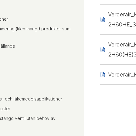
Verderair
oner
2H80HE_SB
aminering (liten mängd produkter som
Verderair_
hållande
2H80(HE)3
Verderair
ls- och läkemedelsapplikationer
ukter
stängd ventil utan behov av