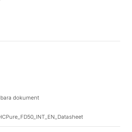
sbara dokument
_HCPure_FD50_INT_EN_Datasheet