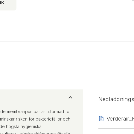
NK
Nedladdning
nde membranpumpar är utformad för
Verderair
minskar risken för bakteriefällor och
 de högsta hygieniska
ulterar i mindre driftavbrott för din