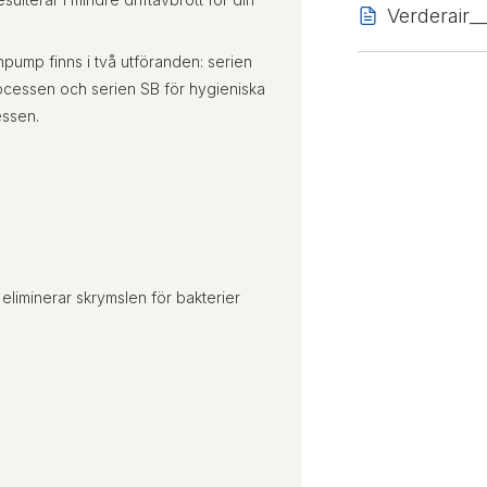
Verderair_
mp finns i två utföranden: serien
rocessen och serien SB för hygieniska
essen.
eliminerar skrymslen för bakterier