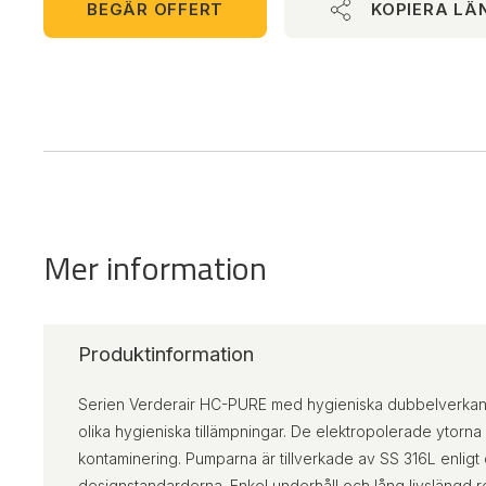
BEGÄR OFFERT
KOPIERA LÄ
Mer information
Produktinformation
Serien Verderair HC-PURE med hygieniska dubbelverka
olika hygieniska tillämpningar. De elektropolerade ytorna 
kontaminering. Pumparna är tillverkade av SS 316L enligt
designstandarderna. Enkel underhåll och lång livslängd res