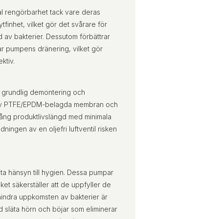
l rengörbarhet tack vare deras
finhet, vilket gör det svårare för
 av bakterier. Dessutom förbättrar
ar pumpens dränering, vilket gör
ktiv.
r grundlig demontering och
en av PTFE/EPDM-belagda membran och
n lång produktlivslängd med minimala
ingen av en oljefri luftventil risken
a hänsyn till hygien. Dessa pumpar
ket säkerställer att de uppfyller de
hindra uppkomsten av bakterier är
 släta hörn och böjar som eliminerar