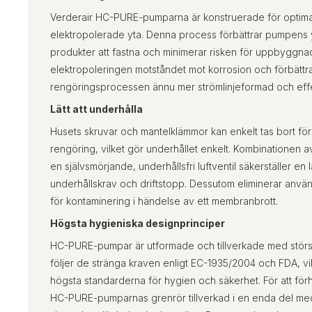
Verderair HC-PURE-pumparna är konstruerade för optima
elektropolerade yta. Denna process förbättrar pumpens yt
produkter att fastna och minimerar risken för uppbyggnad
elektropoleringen motståndet mot korrosion och förbättr
rengöringsprocessen ännu mer strömlinjeformad och effe
Lätt att underhålla
Husets skruvar och mantelklämmor kan enkelt tas bort fö
rengöring, vilket gör underhållet enkelt. Kombination
en självsmörjande, underhållsfri luftventil säkerställer e
underhållskrav och driftstopp. Dessutom eliminerar användn
för kontaminering i händelse av ett membranbrott.
Högsta hygieniska designprinciper
HC-PURE-pumpar är utformade och tillverkade med störst
följer de stränga kraven enligt EC-1935/2004 och FDA, vil
högsta standarderna för hygien och säkerhet. För att för
HC-PURE-pumparnas grenrör tillverkad i en enda del med