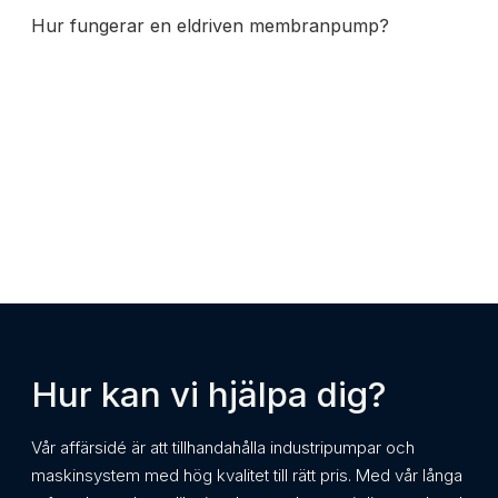
Hur fungerar en eldriven membranpump?
Hur kan vi hjälpa dig?
Vår affärsidé är att tillhandahålla industripumpar och
maskinsystem med hög kvalitet till rätt pris. Med vår långa