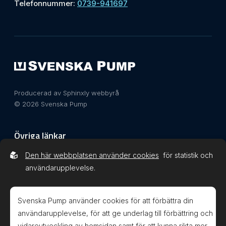
Telefonnummer:
0739-941697
Producerad av Sphinxly webbyrå
© 2026 Svenska Pump
Övriga länkar
Den här webbplatsen använder cookies
för statistik och
Integritetspolicy
användarupplevelse.
Svenska Pump använder cookies för att förbättra din
användarupplevelse, för att ge underlag till förbättring och
vidareutveckling av hemsidan samt för att kunna rikta mer