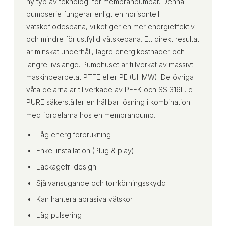
ny typ av teknologi för membranpumpar. Denna
pumpserie fungerar enligt en horisontell
vätskeflödesbana, vilket ger en mer energieffektiv
och mindre förlustfylld vätskebana. Ett direkt resultat
är minskat underhåll, lägre energikostnader och
längre livslängd. Pumphuset är tillverkat av massivt
maskinbearbetat PTFE eller PE (UHMW). De övriga
våta delarna är tillverkade av PEEK och SS 316L. e-
PURE säkerställer en hållbar lösning i kombination
med fördelarna hos en membranpump.
Låg energiförbrukning
Enkel installation (Plug & play)
Läckagefri design
Självansugande och torrkörningsskydd
Kan hantera abrasiva vätskor
Låg pulsering