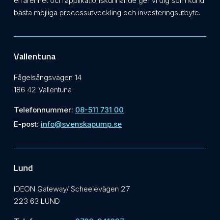
erfarenhet och applikationskunnande ger vi dig som kund
bästa möjliga processutveckling och investeringsutbyte.
Vallentuna
Fågelsångsvägen 14
186 42 Vallentuna
Telefonnummer:
08-511 731 00
E-post:
info@svenskapump.se
Lund
IDEON Gateway/ Scheelevägen 27
223 63 LUND