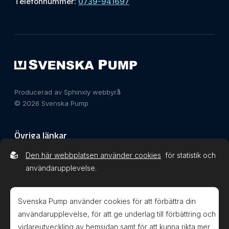
Telefonnummer:
0739-941697
Producerad av Sphinxly webbyrå
© 2026 Svenska Pump
Övriga länkar
Den här webbplatsen använder cookies
för statistik och
Integritetspolicy
användarupplevelse.
Svenska Pump använder cookies för att förbättra din
användarupplevelse, för att ge underlag till förbättring och
vidareutveckling av hemsidan samt för att kunna rikta mer