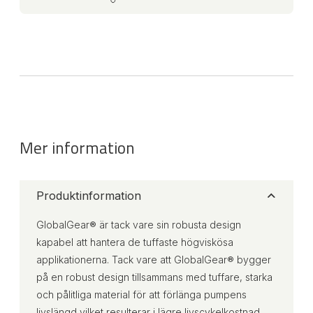
Mer information
Produktinformation
GlobalGear® är tack vare sin robusta design
kapabel att hantera de tuffaste högviskösa
applikationerna. Tack vare att GlobalGear® bygger
på en robust design tillsammans med tuffare, starka
och pålitliga material för att förlänga pumpens
livslängd vilket resulterar i lägre livscykelkostnad.