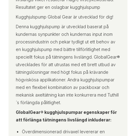
Resultatet ger en oslagbar kugghjulspump
Kugghjulspump Global Gear är utvecklad för dig!
Denna kugghjulspump är utvecklad baserat på
kundernas synpunkter och kundernas input inom
processindustrin och pekar tydligt ut ett behov av
en kugghjulspump med bättre tillförlitlighet med
speciellt fokus på tätningens livslängd. GlobalGear®
utvecklades för att utrustas med ett brett utbud av
tätningslösningar med högt fokus på krävande
högviskösa applikationer. Andra kugghjulspumpar
med en flexibel kombination av packboxar och
mekanisk axeltätning kan inte konkurrera med Tuthill
´s förlängda pålitlighet.
GlobalGear® kugghjulspumpar egenskaper för
att förlänga tätningens livslängd inkluderar:
Överdimensionerad drivaxel levererar en