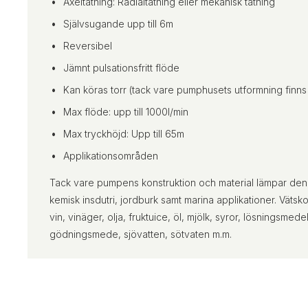
Axeltätning: Radialtätning eller mekanisk tätning
Självsugande upp till 6m
Reversibel
Jämnt pulsationsfritt flöde
Kan köras torr (tack vare pumphusets utformning finns 
Max flöde: upp till 1000l/min
Max tryckhöjd: Upp till 65m
Applikationsområden
Tack vare pumpens konstruktion och material lämpar den 
kemisk insdutri, jordburk samt marina applikationer. Vät
vin, vinäger, olja, fruktuice, öl, mjölk, syror, lösningsme
gödningsmede, sjövatten, sötvaten m.m.