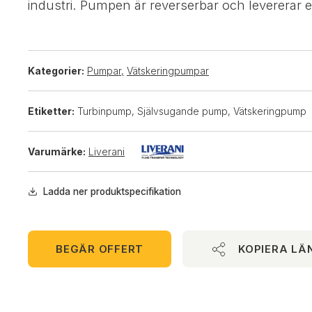
industri. Pumpen är reverserbar och levererar e
Kategorier:
Pumpar
,
Vätskeringpumpar
Etiketter:
Turbinpump, Självsugande pump, Vätskeringpump
Varumärke:
Liverani
Ladda ner produktspecifikation
BEGÄR OFFERT
KOPIERA LÄ