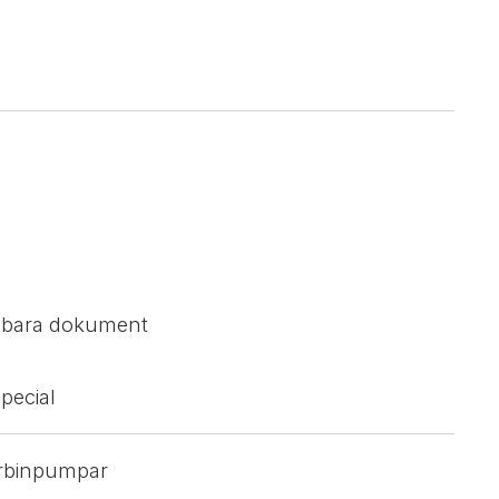
sbara dokument
pecial
urbinpumpar