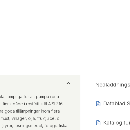
Nedladdning
la, lämpliga för att pumpa rena
Datablad S
finns både i rostfritt stål AISI 316
a goda tillämpningar inom flera
st, vinäger, olja, fruktjuice, öl,
Katalog t
i (syror, lösningsmedel, fotografiska