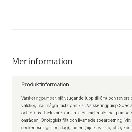
Mer information
Produktinformation
Vätskeringpumpar, självsugande (upp till 6m) och reversib
vätskor, utan några fasta partiklar. Vätskeringpump Special 
och brons. Tack vare konstruktionsmaterialet har pumparn
områden: Önologiskt fält och livsmedelsbearbetning (vin, mu
sockerlösningar och lag), mejeri (mjölk, vassle, etc.), kem