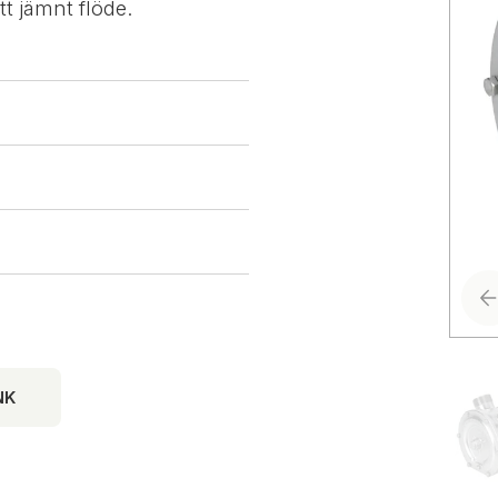
tt jämnt flöde.
NK