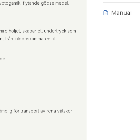
kryptogamik, flytande gödselmedel,
Manual
mre höljet, skapar ett undertryck som
, från inloppskammaren till
öde
mplig för transport av rena vätskor