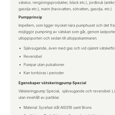
vätskor, rengöringsprodukter, bläck etc.), jordbruk (anti
gasolja etc.), marin (havsvatten, sötvatten, gasolja, etc.).
Pumpprincip
Impellern, som ligger mycket nära pumphuset och det frä
möjliggör pumpning av vätskan som går, genom lastporten
utloppsporten och sedan till utloppskammaren.
Självsugande, även med gas och vid ojämnt vätskefl
Reversibel
Pumpar utan pulsationer
Kan torrköras i perioder
Egenskaper vätskeringpump Special
Vätskeringpump Special, självsugande och reversibel. Lä
utan innehåll av partiklar.
Material: Syrafast stål AISI316 samt Brons