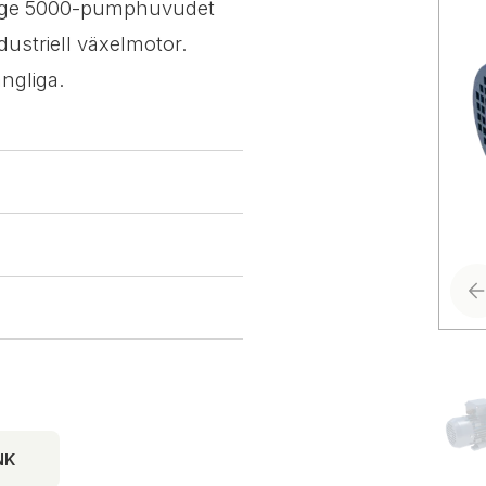
ntage 5000-pumphuvudet
dustriell växelmotor.
ngliga.
NK