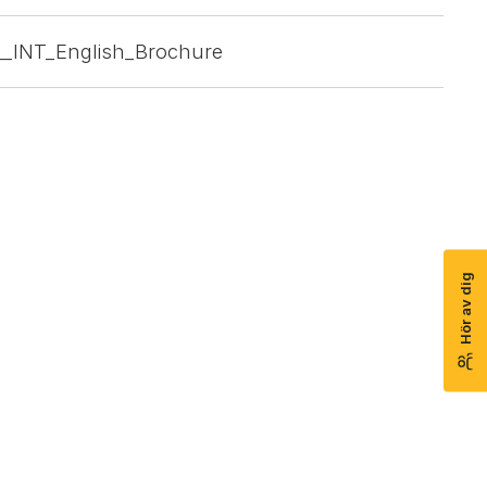
x__INT_English_Brochure
Hör av dig