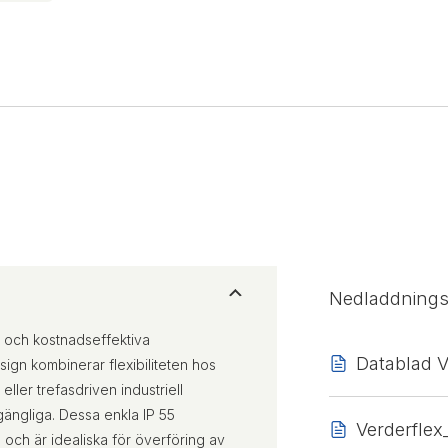
Nedladdning
ga och kostnadseffektiva
Datablad 
sign kombinerar flexibiliteten hos
er trefasdriven industriell
gängliga. Dessa enkla IP 55
Verderfle
ng och är idealiska för överföring av