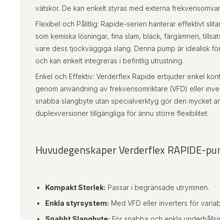
vätskor. De kan enkelt styras med externa frekvensomvan
Flexibel och Pålitlig: Rapide-serien hanterar effektivt sli
som kemiska lösningar, fina slam, bläck, färgämnen, tills
vare dess tjockväggiga slang. Denna pump är idealisk för 
och kan enkelt integreras i befintlig utrustning.
Enkel och Effektiv: Verderflex Rapide erbjuder enkel kont
genom användning av frekvensomriktare (VFD) eller inve
snabba slangbyte utan specialverktyg gör den mycket a
duplexversioner tillgängliga för ännu större flexibilitet.
Huvudegenskaper Verderflex RAPIDE-pu
Kompakt Storlek:
Passar i begränsade utrymmen.
Enkla styrsystem:
Med VFD eller inverters för variab
Snabbt Slangbyte:
För snabba och enkla underhållsin