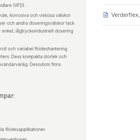
dlare (VFD).
Verderfle
tande, korrosiva och viskösa vätskor
atser och andra doseringsvätskor tack
enkel, lågtrycksindustriell dosering
roll och variabel flödeshantering
rters. Dess kompakta storlek och
nvändarvänlig. Dessutom finns
mpar:
la flödesapplikationer.
terventioner.