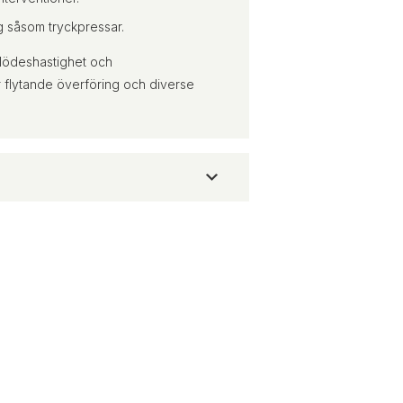
ng såsom tryckpressar.
flödeshastighet och
för flytande överföring och diverse