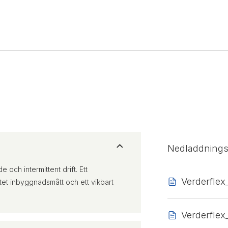
Nedladdning
och intermittent drift. Ett
Verderfle
 litet inbyggnadsmått och ett vikbart
Verderfle