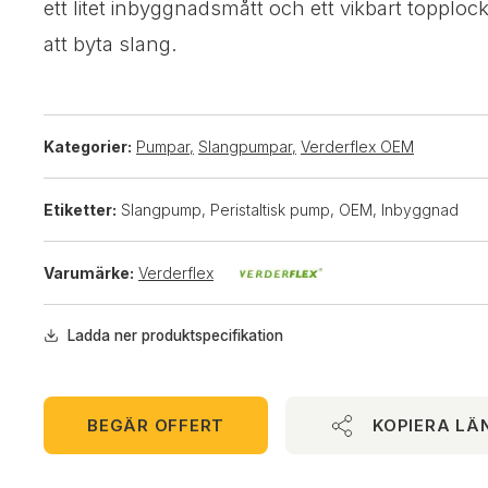
ett litet inbyggnadsmått och ett vikbart topploc
att byta slang.
Kategorier:
Pumpar
,
Slangpumpar
,
Verderflex OEM
Etiketter:
Slangpump, Peristaltisk pump, OEM, Inbyggnad
Varumärke:
Verderflex
Ladda ner produktspecifikation
BEGÄR OFFERT
KOPIERA LÄ