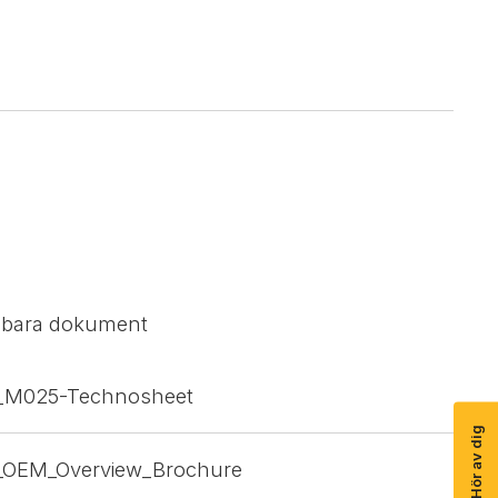
sbara dokument
x_M025-Technosheet
Hör av dig
x_OEM_Overview_Brochure