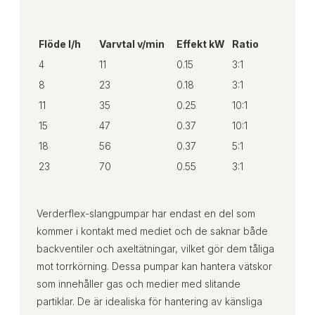
Flöde l/h
Varvtal v/min
Effekt kW
Ratio
4
11
0.15
3:1
8
23
0.18
3:1
11
35
0.25
10:1
15
47
0.37
10:1
18
56
0.37
5:1
23
70
0.55
3:1
Verderflex-slangpumpar har endast en del som
kommer i kontakt med mediet och de saknar både
backventiler och axeltätningar, vilket gör dem tåliga
mot torrkörning. Dessa pumpar kan hantera vätskor
som innehåller gas och medier med slitande
partiklar. De är idealiska för hantering av känsliga