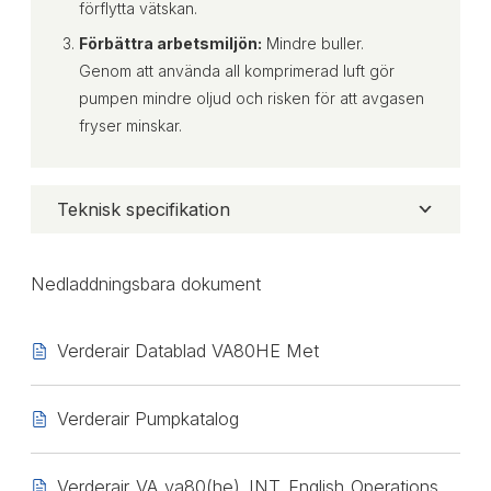
förflytta vätskan.
Förbättra arbetsmiljön:
Mindre buller.
Genom att använda all komprimerad luft gör
pumpen mindre oljud och risken för att avgasen
fryser minskar.
Teknisk specifikation
Nedladdningsbara dokument
Verderair Datablad VA80HE Met
Verderair Pumpkatalog
Verderair_VA_va80(he)_INT_English_Operations