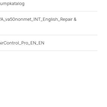
 Pumpkatalog
_VA_va50nonmet_INT_English_Repair &
s
_AirControl_Pro_EN_EN