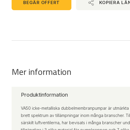
BEGÄR OFFERT
KOPIERA LÄ
Mer information
Produktinformation
VA50 icke-metalliska dubbelmembranpumpar är utmärkta 
brett spektrum av tillämpningar inom många branscher. Til
särskilt luftventilerna, har bevisats i många branscher u
tillgängliga i 3 olika material för pumpkroppen och 7 olik