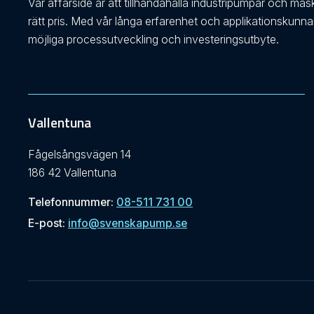
Vår affärsidé är att tillhandahålla industripumpar och mas
rätt pris. Med vår långa erfarenhet och applikationskunn
möjliga processutveckling och investeringsutbyte.
Vallentuna
Fågelsångsvägen 14
186 42 Vallentuna
Telefonnummer:
08-511 731 00
E-post:
info@svenskapump.se