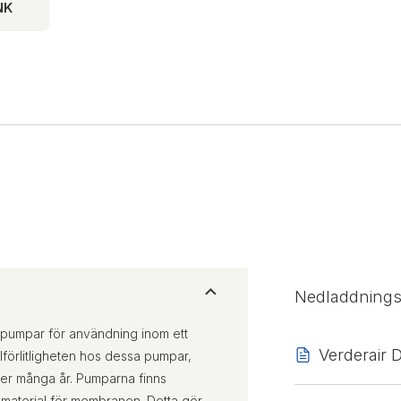
NK
Nedladdning
pumpar för användning inom ett
Verderair
lförlitligheten hos dessa pumpar,
nder många år. Pumparna finns
a material för membranen. Detta gör