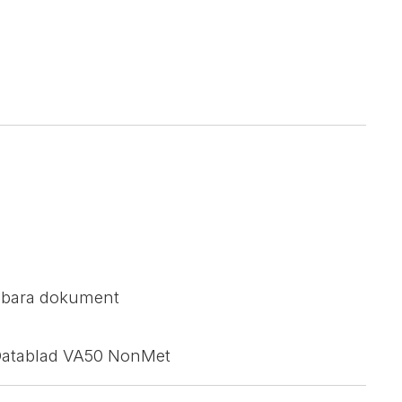
sbara dokument
 Datablad VA50 NonMet