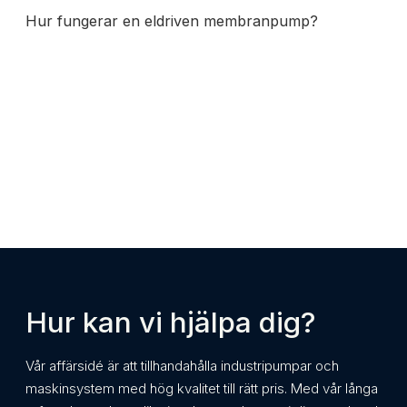
Hur fungerar en eldriven membranpump?
Hur kan vi hjälpa dig?
Vår affärsidé är att tillhandahålla industripumpar och
maskinsystem med hög kvalitet till rätt pris. Med vår långa