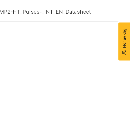
MP2-HT_Pulses-_INT_EN_Datasheet
Hör av dig