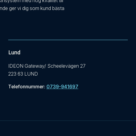
kinsystem med hög kvalitet till
ande ger vi dig som kund bästa
Lund
IDEON Gateway/ Scheelevägen 27
223 63 LUND
Telefonnummer:
0739-941697