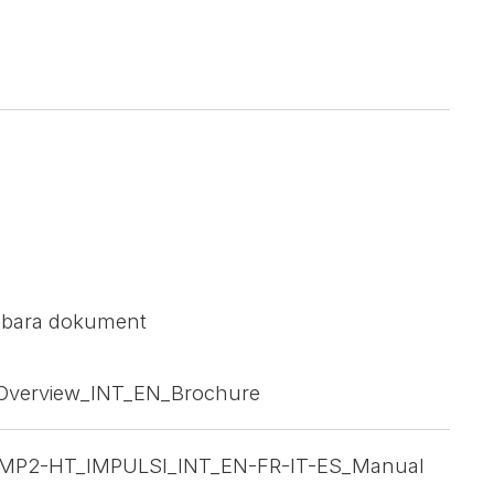
sbara dokument
Overview_INT_EN_Brochure
_MP2-HT_IMPULSI_INT_EN-FR-IT-ES_Manual