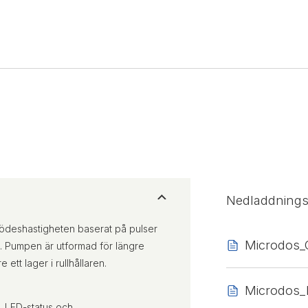
Nedladdning
 flödeshastigheten baserat på pulser
Microdos_
. Pumpen är utformad för längre
ett lager i rullhållaren.
Microdos
d, LED-status och