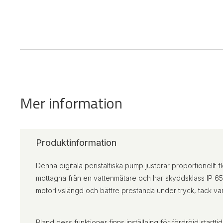
Mer information
Produktinformation
Denna digitala peristaltiska pump justerar proportionellt
mottagna från en vattenmätare och har skyddsklass IP 65
motorlivslängd och bättre prestanda under tryck, tack vare 
Bland dess funktioner finns inställning för fördröjd startti