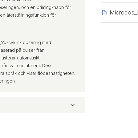
oseringen, och en primingknapp för
Microdos_
n återställningsfunktion för
å/Av-cyklisk dosering med
baserad på pulser från
justerar automatiskt
 från vattenmätaren). Dess
ra språk och visar flödeshastigheten.
eringen.