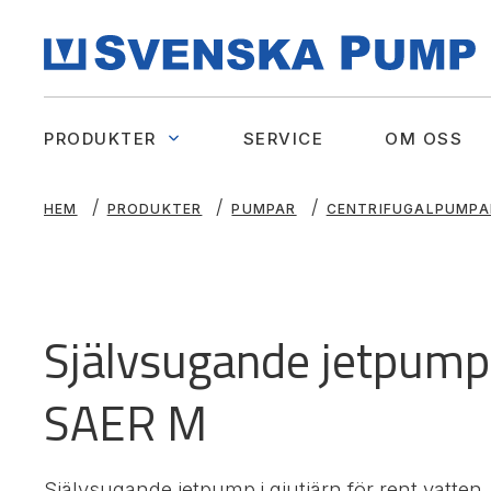
PRODUKTER
SERVICE
OM OSS
HEM
PRODUKTER
PUMPAR
CENTRIFUGALPUMPA
Självsugande jetpump 
SAER M
Självsugande jetpump i gjutjärn för rent vatten,