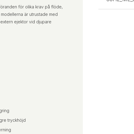
föranden för olika krav på flöde,
ra modellerna är utrustade med
extern ejektor vid djupare
gring
ögre tryckhöjd
yrning