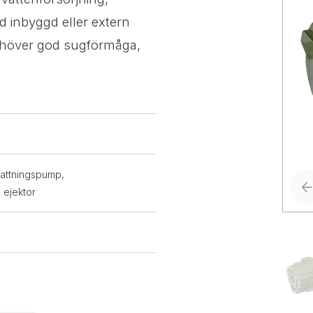
 inbyggd eller extern
behöver god sugförmåga,
vattningspump,
 ejektor