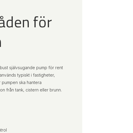
den för
n
robust självsugande pump för rent
används typiskt i fastigheter,
där pumpen ska hantera
on från tank, cistern eller brunn.
trol