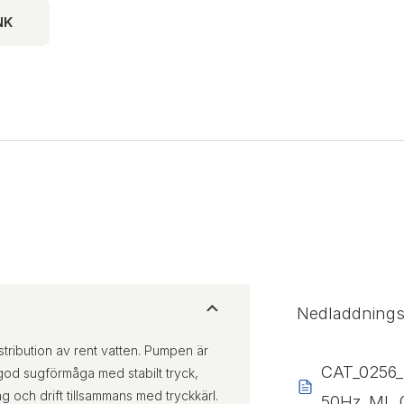
NK
Nedladdning
ribution av rent vatten. Pumpen är
CAT_0256_
god sugförmåga med stabilt tryck,
g och drift tillsammans med tryckkärl.
50Hz_ML_