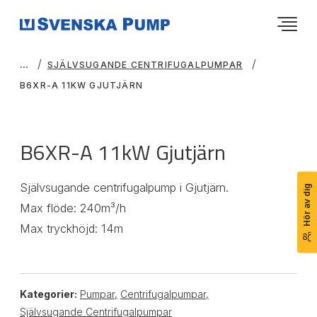
SJÄLVSUGANDE CENTRIFUGALPUMPAR
B6XR-A 11KW GJUTJÄRN
B6XR-A 11kW Gjutjärn
Självsugande centrifugalpump i Gjutjärn.
Hör av dig
Max flöde: 240m³/h
Max tryckhöjd: 14m
Kategorier:
Pumpar
,
Centrifugalpumpar
,
Självsugande Centrifugalpumpar