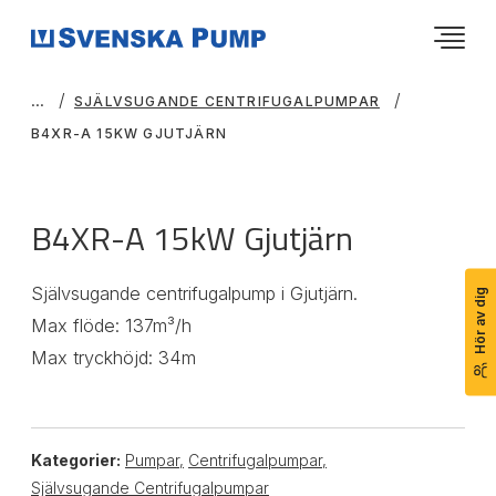
SJÄLVSUGANDE CENTRIFUGALPUMPAR
B4XR-A 15KW GJUTJÄRN
B4XR-A 15kW Gjutjärn
Självsugande centrifugalpump i Gjutjärn.
Hör av dig
Max flöde: 137m³/h
Max tryckhöjd: 34m
Kategorier:
Pumpar
,
Centrifugalpumpar
,
Självsugande Centrifugalpumpar