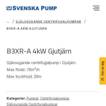
SJÄLVSUGANDE CENTRIFUGALPUMPAR
B3XR-A 4KW GJUTJÄRN
B3XR-A 4kW Gjutjärn
Självsugande centrifugalpump i Gjutjärn.
Hör av dig
Max flöde: 78m³/h
Max tryckhöjd: 26m
Kategorier:
Pumpar
,
Centrifugalpumpar
,
Självsugande Centrifugalpumpar