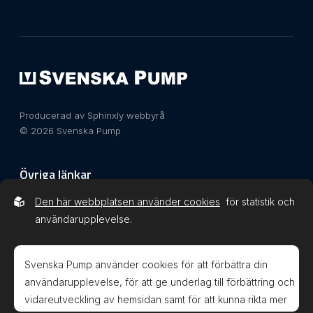
Producerad av Sphinxly webbyrå
© 2026 Svenska Pump
Övriga länkar
Den här webbplatsen använder cookies
för statistik och
Integritetspolicy
användarupplevelse.
Svenska Pump använder cookies för att förbättra din
användarupplevelse, för att ge underlag till förbättring och
vidareutveckling av hemsidan samt för att kunna rikta mer