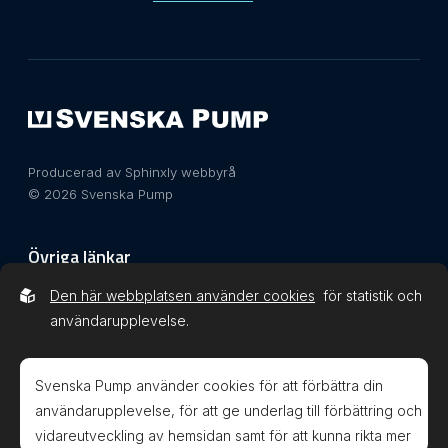
Producerad av Sphinxly webbyrå
© 2026 Svenska Pump
Övriga länkar
Den här webbplatsen använder cookies
för statistik och
Integritetspolicy
användarupplevelse.
Svenska Pump använder cookies för att förbättra din
användarupplevelse, för att ge underlag till förbättring och
vidareutveckling av hemsidan samt för att kunna rikta mer