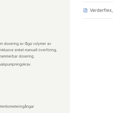
Verderfle
om dosering av låga volymer av
 inklusive enkel manuell överföring,
rogrammerbar dosering.
analspumpningskrav.
potentiometeringångar