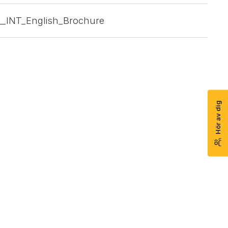
x__INT_English_Brochure
Hör av dig