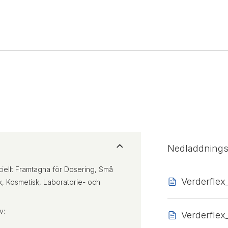
Nedladdning
iellt Framtagna för Dosering, Små
Verderfle
, Kosmetisk, Laboratorie- och
v:
Verderfle