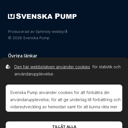
Producerad av Sphinxly webbyrå
© 2026 Svenska Pump
Övriga länkar
Den här webbplatsen använder cookies
för statistik och
Integritetspolicy
användarupplevelse.
Svenska Pump använder cookies för att förbättra din
användarupplevelse, för att ge underlag till förbättring och
vidareutveckling av hemsidan samt för att kunna rikta mer
Svenska Pump AB är kvalitets- och
relevanta erbjudanden till dig.
miljöledningscertifierade enligt verksamhetssystemet
Läs gärna vår
personuppgiftspolicy
. Om du samtycker till
FR2000.
TILLÅT ALLA