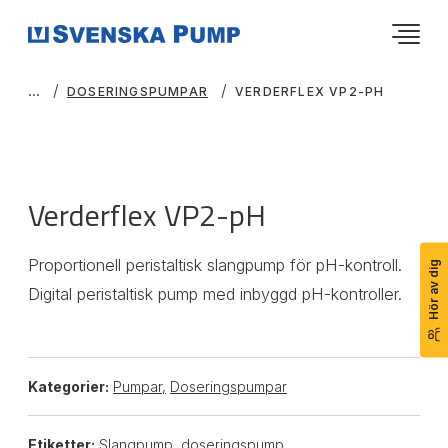
DOSERINGSPUMPAR
VERDERFLEX VP2-PH
Verderflex VP2-pH
Proportionell peristaltisk slangpump för pH-kontroll.
Hör av dig
Digital peristaltisk pump med inbyggd pH-kontroller.
Kategorier:
Pumpar
,
Doseringspumpar
Etiketter:
Slangpump, doseringspump