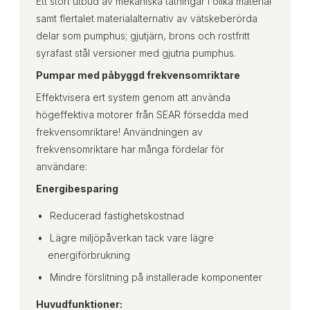
Ett stort utbud av mekaniska tätningar i olika material
samt flertalet materialalternativ av vätskeberörda
delar som pumphus; gjutjärn, brons och rostfritt
syrafast stål versioner med gjutna pumphus.
Pumpar med påbyggd frekvensomriktare
Effektvisera ert system genom att använda
högeffektiva motorer från SEAR försedda med
frekvensomriktare! Användningen av
frekvensomriktare har många fördelar för
användare:
Energibesparing
Reducerad fastighetskostnad
Lägre miljöpåverkan tack vare lägre
energiförbrukning
Mindre förslitning på installerade komponenter
Huvudfunktioner: