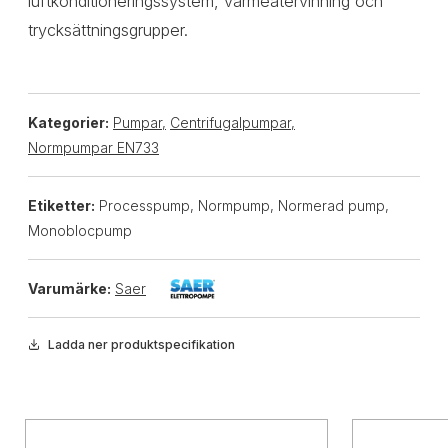
luftkonditioneringssystem, värmeåtervinning och
trycksättningsgrupper.
Kategorier:
Pumpar
,
Centrifugalpumpar
,
Normpumpar EN733
Etiketter:
Processpump, Normpump, Normerad pump,
Monoblocpump
Varumärke:
Saer
Ladda ner produktspecifikation