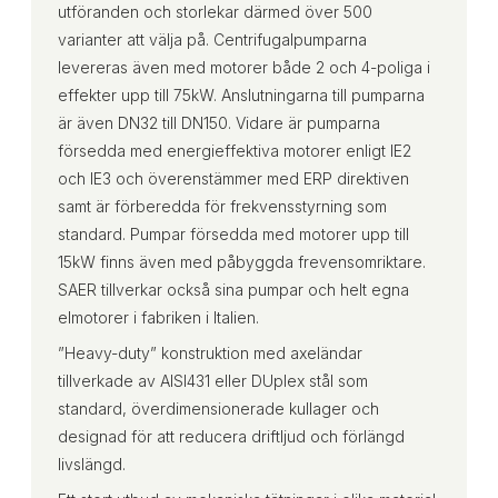
utföranden och storlekar därmed över 500
varianter att välja på. Centrifugalpumparna
levereras även med motorer både 2 och 4-poliga i
effekter upp till 75kW. Anslutningarna till pumparna
är även DN32 till DN150. Vidare är pumparna
försedda med energieffektiva motorer enligt IE2
och IE3 och överenstämmer med ERP direktiven
samt är förberedda för frekvensstyrning som
standard. Pumpar försedda med motorer upp till
15kW finns även med påbyggda frevensomriktare.
SAER tillverkar också sina pumpar och helt egna
elmotorer i fabriken i Italien.
”Heavy-duty” konstruktion med axeländar
tillverkade av AISI431 eller DUplex stål som
standard, överdimensionerade kullager och
designad för att reducera driftljud och förlängd
livslängd.