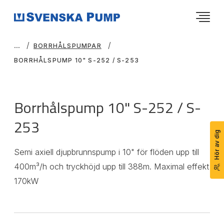
BORRHÅLSPUMPAR
BORRHÅLSPUMP 10" S-252 / S-253
Borrhålspump 10" S-252 / S-
253
Hör av dig
Semi axiell djupbrunnspump i 10" för flöden upp till
400m³/h och tryckhöjd upp till 388m. Maximal effekt
170kW