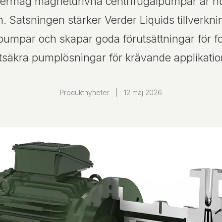
dermag magnetdrivna centrifugalpumpar är nu
n. Satsningen stärker Verder Liquids tillver
lpumpar och skapar goda förutsättningar för fo
ftsäkra pumplösningar för krävande applikatio
Produktnyheter
|
12 maj 2026