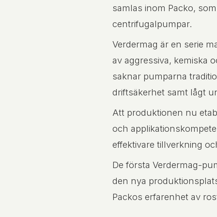
samlas inom Packo, som s
centrifugalpumpar.
Verdermag är en serie ma
av aggressiva, kemiska oc
saknar pumparna traditione
driftsäkerhet samt lågt 
Att produktionen nu etabl
och applikationskompetens
effektivare tillverkning
De första Verdermag-pump
den nya produktionsplat
Packos erfarenhet av rost