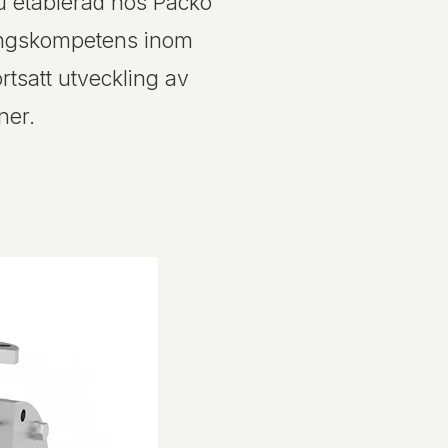
 etablerad hos Packo
kningskompetens inom
rtsatt utveckling av
ner.