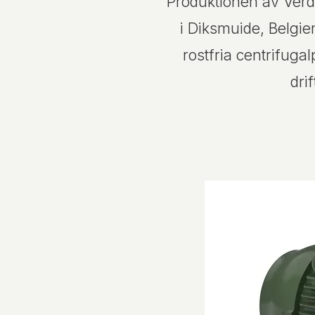
Produktionen av Ver
i Diksmuide, Belgie
rostfria centrifuga
dri