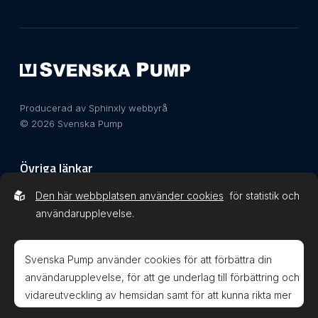
Producerad av Sphinxly webbyrå
© 2026 Svenska Pump
Övriga länkar
Den här webbplatsen använder cookies
för statistik och
Integritetspolicy
användarupplevelse.
Svenska Pump använder cookies för att förbättra din
användarupplevelse, för att ge underlag till förbättring och
vidareutveckling av hemsidan samt för att kunna rikta mer
Svenska Pump AB är kvalitets- och
relevanta erbjudanden till dig.