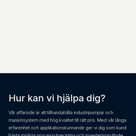
Hur kan vi hjälpa dig?
Vår affärsidé är att tillhandahålla industripumpar och
maskinsystem med hög kvalitet till rätt pris. Med vår långa
erfarenhet och applikationskunnande ger vi dig som kund
bästa möjliga processutveckling och investeringsutbyte.